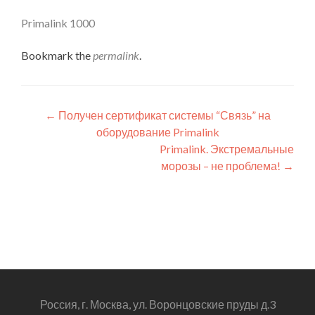
Primalink 1000
Bookmark the
permalink
.
Post navigation
←
Получен сертификат системы “Связь” на
оборудование Primalink
Primalink. Экстремальные
морозы – не проблема!
→
Россия, г. Москва, ул. Воронцовские пруды д.3